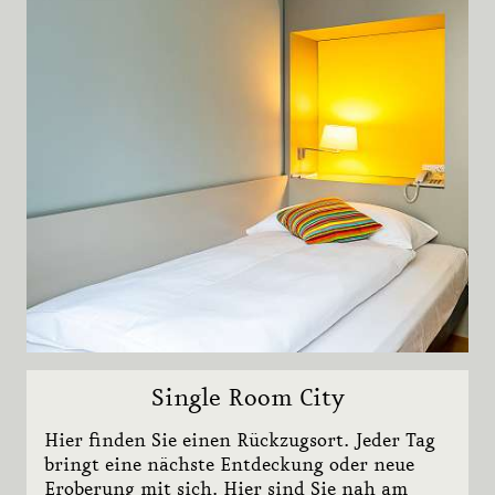
Erwachsene
Zimmer
Show
Pfister Werkstatt
1873
Stay 2 save 20%
Subn
Team
Lazy Sunday by the Rhine
JETZT BUCHEN
Sehenswert
KONTAKT
JOBS
NEWSLETTER
GUTSCHEINE
Single Room City
MEDIEN
HYGIENE
Hier finden Sie einen Rückzugsort. Jeder Tag
bringt eine nächste Entdeckung oder neue
Eroberung mit sich. Hier sind Sie nah am