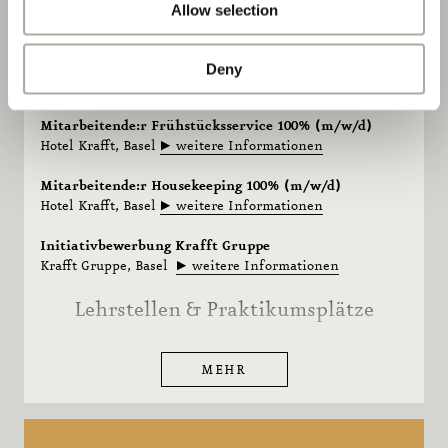
Allow selection
Stellenangebote
Teamleitung Housekeeping 100%
Deny
Hotel Krafft, Basel
weitere Informationen
Mitarbeitende:r Frühstücksservice 100% (m/w/d)
Hotel Krafft, Basel
weitere Informationen
Mitarbeitende:r Housekeeping 100% (m/w/d)
Hotel Krafft, Basel
weitere Informationen
Initiativbewerbung Krafft Gruppe
Krafft Gruppe, Basel
weitere Informationen
Lehrstellen & Praktikumsplätze
Lehrstellen Krafft Gruppe
MEHR
Krafft Gruppe, Basel
weitere Informationen
Fachpraktikum Krafft Gruppe
Krafft Gruppe, Basel
weitere Informationen