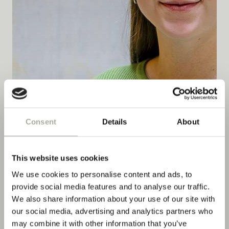
Consent
Details
About
Stellen Partnerbetriebe
This website uses cookies
We use cookies to personalise content and ads, to
Nomad Design & Lifestyle Hotel
provide social media features and to analyse our traffic.
Volta Bräu
Consum Boutique Hotel & Weinbar
We also share information about your use of our site with
Silo
our social media, advertising and analytics partners who
may combine it with other information that you’ve