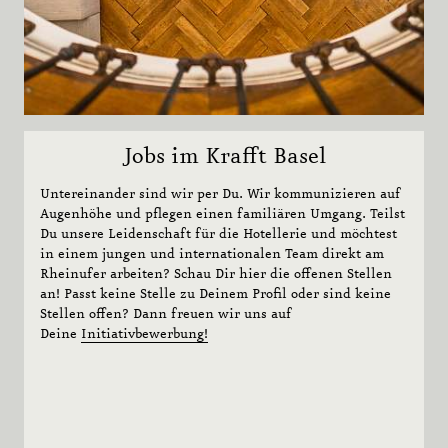
Show
Pfister Werkstatt
1873
Stay 2 save 20%
Subn
Team
Lazy Sunday by the Rhine
Sehenswert
Jobs im Krafft Basel
Untereinander sind wir per Du. Wir kommunizieren auf
Augenhöhe und pflegen einen familiären Umgang. Teilst
KONTAKT
Du unsere Leidenschaft für die Hotellerie und möchtest
JOBS
in einem jungen und internationalen Team direkt am
Rheinufer arbeiten? Schau Dir hier die offenen Stellen
NEWSLETTER
an! Passt keine Stelle zu Deinem Profil oder sind keine
Stellen offen? Dann freuen wir uns auf
GUTSCHEINE
Deine
Initiativbewerbung!
MEDIEN
HYGIENE